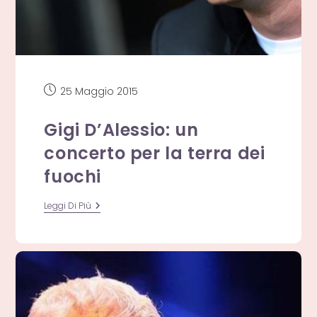
Articolo
25 Maggio 2015
pubblicato:
Gigi D’Alessio: un
concerto per la terra dei
fuochi
Gigi
Leggi Di Più
D’Alessio:
Un
Concerto
Per
La
Terra
Dei
Fuochi