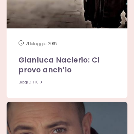
Articolo
21 Maggio 2015
pubblicato:
Gianluca Naclerio: Ci
provo anch’io
Gianluca
Leggi Di Più
Naclerio:
Ci
Provo
Anch’io