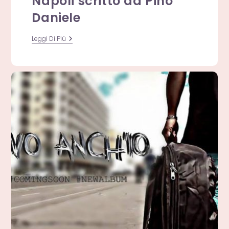
Napoli scritto da Pino
Daniele
Sta
Leggi Di Più
Malatia:
L’inno
Del
Napoli
Scritto
Da
Pino
Daniele