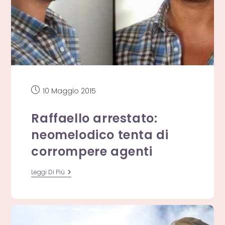
Articolo
10 Maggio 2015
pubblicato:
Raffaello arrestato:
neomelodico tenta di
corrompere agenti
Raffaello
Leggi Di Più
Arrestato:
Neomelodico
Tenta
Di
Corrompere
Agenti