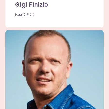
Gigi Finizio
Oggi
Leggi Di Più
Ti
Racconto
La
Musica:
L’instant
Book
Di
Gigi
Finizio