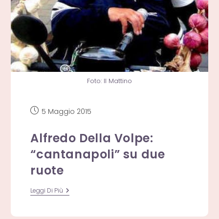
Foto: Il Mattino
Articolo
5 Maggio 2015
pubblicato:
Alfredo Della Volpe:
“cantanapoli” su due
ruote
Alfredo
Leggi Di Più
Della
Volpe:
“cantanapoli”