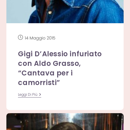
Articolo
14 Maggio 2015
pubblicato:
Gigi D’Alessio infuriato
con Aldo Grasso,
“Cantava per i
camorristi”
Gigi
Leggi Di Più
D’Alessio
Infuriato
Con
Aldo
Grasso,
“Cantava
Per