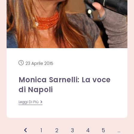
Articolo
23 Aprile 2015
pubblicato:
Monica Sarnelli: La voce
di Napoli
Monica
Leggi Di Più
Sarnelli:
La
Voce
Di
Napoli
1
2
3
4
5
…
Vai alla pagina precedente