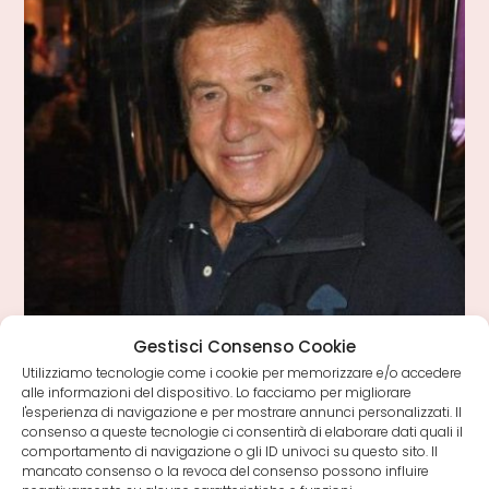
I
Camorristi”
Gestisci Consenso Cookie
Utilizziamo tecnologie come i cookie per memorizzare e/o accedere
alle informazioni del dispositivo. Lo facciamo per migliorare
l'esperienza di navigazione e per mostrare annunci personalizzati. Il
Articolo
11 Maggio 2015
consenso a queste tecnologie ci consentirà di elaborare dati quali il
comportamento di navigazione o gli ID univoci su questo sito. Il
pubblicato:
mancato consenso o la revoca del consenso possono influire