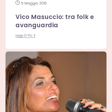
Articolo
5 Maggio 2015
pubblicato:
Vico Masuccio: tra folk e
avanguardia
Vico
Leggi Di Più
Masuccio:
Tra
Folk
E
Avanguardia