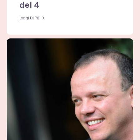
del 4
Massimo
Leggi Di Più
Troisi
E
Pino
Daniele:
La
Maledizione
Del
4