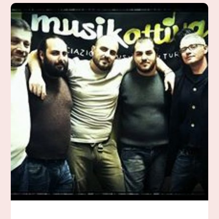
Su
Due
Ruote