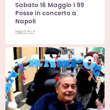
Sabato 16 Maggio i 99
Posse in concerto a
Napoli
Sabato
Leggi Di Più
16
Maggio
I
99
Posse
In
Concerto
A
Napoli