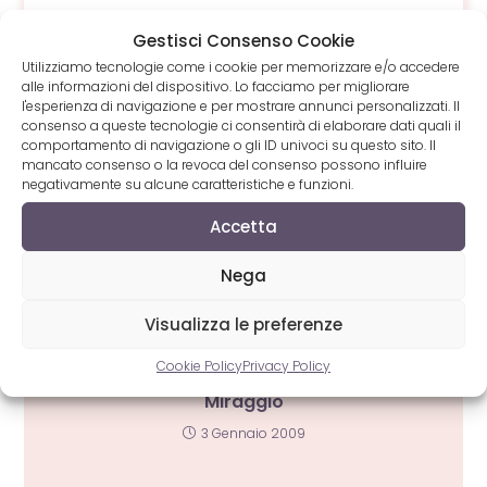
Gestisci Consenso Cookie
Utilizziamo tecnologie come i cookie per memorizzare e/o accedere
alle informazioni del dispositivo. Lo facciamo per migliorare
l'esperienza di navigazione e per mostrare annunci personalizzati. Il
consenso a queste tecnologie ci consentirà di elaborare dati quali il
comportamento di navigazione o gli ID univoci su questo sito. Il
TAG
:
IL BUONGIORNO DEL CAFFÈ
,
LINO BLANDIZZI
,
mancato consenso o la revoca del consenso possono influire
NUOVO SINGOLO
negativamente su alcune caratteristiche e funzioni.
Accetta
Nega
Visualizza le preferenze
ARTICOLI CORRELATI
Cookie Policy
Privacy Policy
Rivelazione dell’anno 2008 : Rosario
Miraggio
3 Gennaio 2009