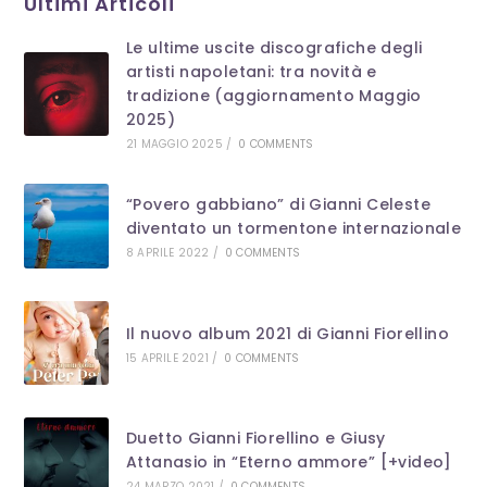
Ultimi Articoli
clo
th
Le ultime uscite discografiche degli
se
artisti napoletani: tra novità e
pan
tradizione (aggiornamento Maggio
2025)
21 MAGGIO 2025
/
0 COMMENTS
“Povero gabbiano” di Gianni Celeste
diventato un tormentone internazionale
8 APRILE 2022
/
0 COMMENTS
Il nuovo album 2021 di Gianni Fiorellino
15 APRILE 2021
/
0 COMMENTS
Duetto Gianni Fiorellino e Giusy
Attanasio in “Eterno ammore” [+video]
24 MARZO 2021
/
0 COMMENTS