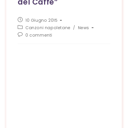
del Caffè”
Articolo
10 Giugno 2015
pubblicato:
Categoria
Canzoni napoletane
/
News
dell'articolo:
Commenti
0 commenti
dell'articolo: