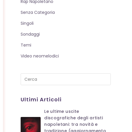
Rap Napoletano
Senza Categoria
Singoli
Sondaggi
Temi
Video neomelodici
Press
Escape
to
Ultimi Articoli
close
the
Le ultime uscite
search
discografiche degli artisti
panel.
napoletani: tra novità e
tradizione (aggiornamento