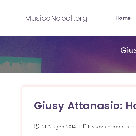
Salta
al
MusicaNapoli.org
Home
contenuto
Gius
Giusy Attanasio: Ho
Articolo
Categoria
21 Giugno 2014
Nuove proposte
pubblicato:
dell'articolo: