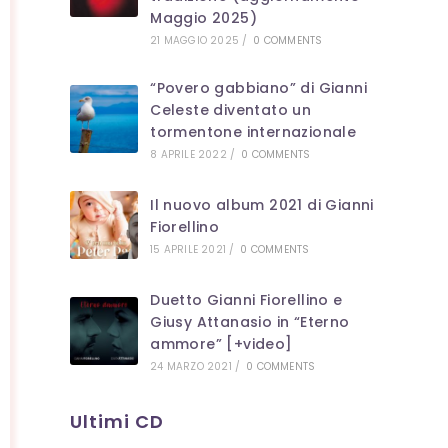
Maggio 2025)
21 MAGGIO 2025
/
0 COMMENTS
“Povero gabbiano” di Gianni
Celeste diventato un
tormentone internazionale
8 APRILE 2022
/
0 COMMENTS
Il nuovo album 2021 di Gianni
Fiorellino
15 APRILE 2021
/
0 COMMENTS
Duetto Gianni Fiorellino e
Giusy Attanasio in “Eterno
ammore” [+video]
24 MARZO 2021
/
0 COMMENTS
Ultimi CD