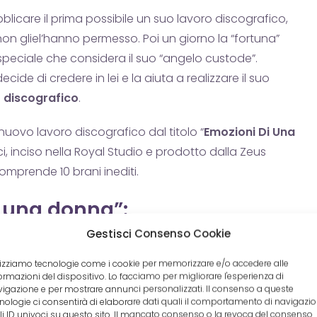
blicare il prima possibile un suo lavoro discografico,
n gliel’hanno permesso. Poi un giorno la “fortuna”
speciale che considera il suo “angelo custode”.
de di credere in lei e la aiuta a realizzare il suo
o discografico
.
 nuovo lavoro discografico dal titolo “
Emozioni Di Una
i, inciso nella Royal Studio e prodotto dalla Zeus
mprende 10 brani inediti.
i una donna”:
Gestisci Consenso Cookie
lizziamo tecnologie come i cookie per memorizzare e/o accedere alle
ormazioni del dispositivo. Lo facciamo per migliorare l'esperienza di
igazione e per mostrare annunci personalizzati. Il consenso a queste
nologie ci consentirà di elaborare dati quali il comportamento di navigazi
li ID univoci su questo sito. Il mancato consenso o la revoca del consenso