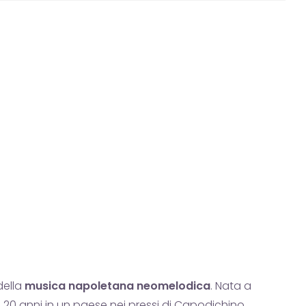
della
musica napoletana neomelodica
. Nata a
a 20 anni in un paese nei pressi di Capodichino.