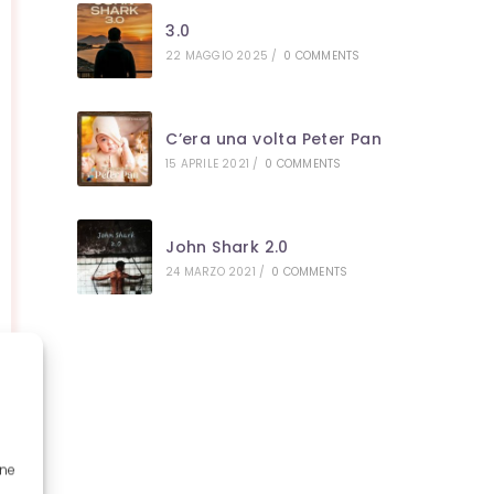
3.0
22 MAGGIO 2025
/
0 COMMENTS
C’era una volta Peter Pan
15 APRILE 2021
/
0 COMMENTS
John Shark 2.0
24 MARZO 2021
/
0 COMMENTS
one