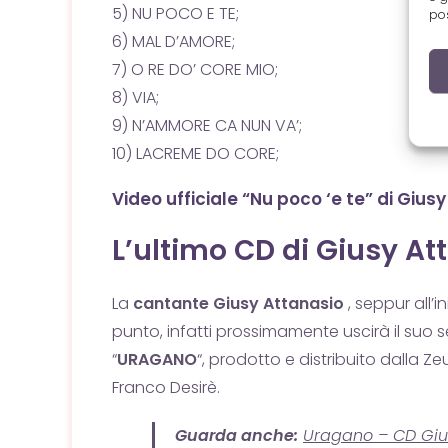
5) NU POCO E TE;
pos
6) MAL D’AMORE;
7) O RE DO’ CORE MIO;
8) VIA;
9) N’AMMORE CA NUN VA’;
10) LACREME DO CORE;
Video ufficiale “Nu poco ‘e te” di Gius
L’ultimo CD di Giusy At
La
cantante Giusy Attanasio
, seppur all’
punto, infatti prossimamente uscirà il suo 
“
URAGANO
“, p
rodotto e distribuito dalla Z
Franco Desirè.
Guarda anche:
Uragano – CD Giu