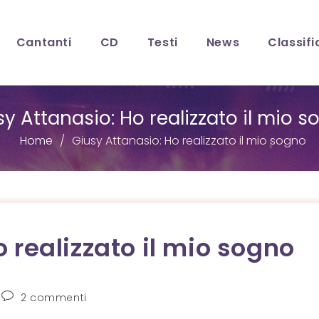
Cantanti
CD
Testi
News
Classifi
y Attanasio: Ho realizzato il mio 
Home
Giusy Attanasio: Ho realizzato il mio sogno
 realizzato il mio sogno
Commenti
2 commenti
dell'articolo: