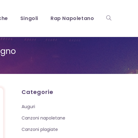
che
Singoli
Rap Napoletano
Attiva/disattiv
sogno
la
ricerca
Categorie
Auguri
sul
Canzoni napoletane
Canzoni plagiate