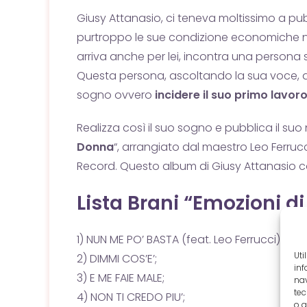
Giusy Attanasio, ci teneva moltissimo a pub
purtroppo le sue condizione economiche no
arriva anche per lei, incontra una persona 
Questa persona, ascoltando la sua voce, deci
sogno ovvero
incidere il suo primo lavor
Realizza così il suo sogno e pubblica il suo
Donna
“, arrangiato dal maestro Leo Ferrucc
Record. Questo album di Giusy Attanasio co
Lista Brani “Emozioni d
1) NUN ME PO’ BASTA (feat. Leo Ferrucci);
Uti
2) DIMMI COS’E’;
inf
3) E ME FAIE MALE;
nav
tec
4) NON TI CREDO PIU’;
o g