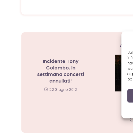
ARTI
Uti
inf
Incidente Tony
nav
Colombo. In
tec
settimana concerti
o g
pos
annullati!
22 Giugno 2012
Mo
Vin
sto