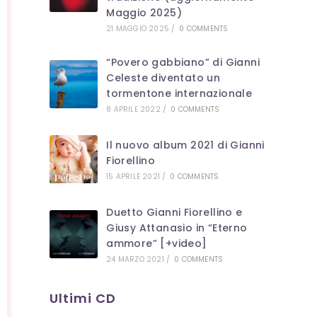
Maggio 2025)
21 MAGGIO 2025
/
0 COMMENTS
“Povero gabbiano” di Gianni
Celeste diventato un
tormentone internazionale
8 APRILE 2022
/
0 COMMENTS
Il nuovo album 2021 di Gianni
Fiorellino
15 APRILE 2021
/
0 COMMENTS
Duetto Gianni Fiorellino e
Giusy Attanasio in “Eterno
ammore” [+video]
24 MARZO 2021
/
0 COMMENTS
Ultimi CD