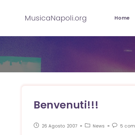
Salta
al
MusicaNapoli.org
Home
contenuto
Benvenuti!!!
Articolo
Categoria
Comment
26 Agosto 2007
News
5 com
pubblicato:
dell'articolo:
dell'artico