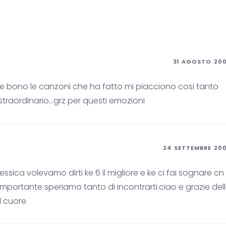
31 AGOSTO 20
e bono le canzoni che ha fatto mi piacciono cosi tanto
traordinario…grz per questi emozioni
24 SETTEMBRE 20
sica volevamo dirti ke 6 il migliore e ke ci fai sognare cn
mportante speriamo tanto di incontrarti.ciao e grazie del
l cuore