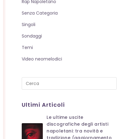
Rap Napoletano
Senza Categoria
Singoli
Sondaggi
Temi
Video neomelodici
Press
Escape
to
Ultimi Articoli
close
the
Le ultime uscite
search
discografiche degli artisti
panel.
napoletani: tra novità e
tradizione (aggiornamento