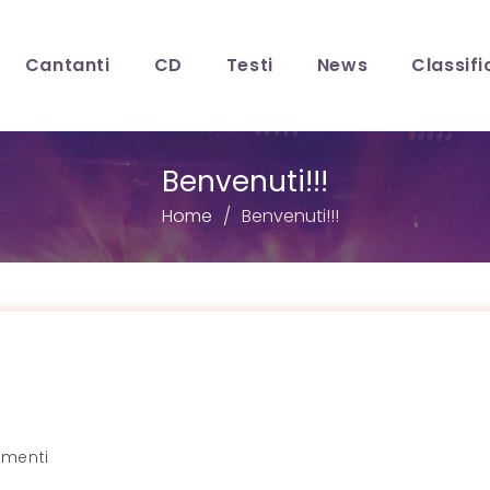
Cantanti
CD
Testi
News
Classifi
Benvenuti!!!
Home
Benvenuti!!!
i
menti
lo: