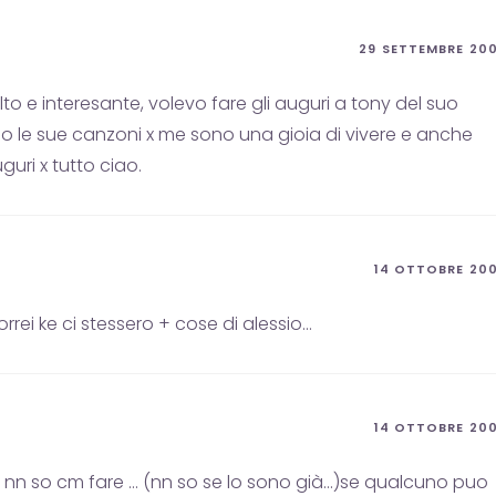
29 SETTEMBRE 20
olto e interesante, volevo fare gli auguri a tony del suo
o le sue canzoni x me sono una gioia di vivere e anche
guri x tutto ciao.
14 OTTOBRE 20
rrei ke ci stessero + cose di alessio…
14 OTTOBRE 20
ma nn so cm fare … (nn so se lo sono già…)se qualcuno puo