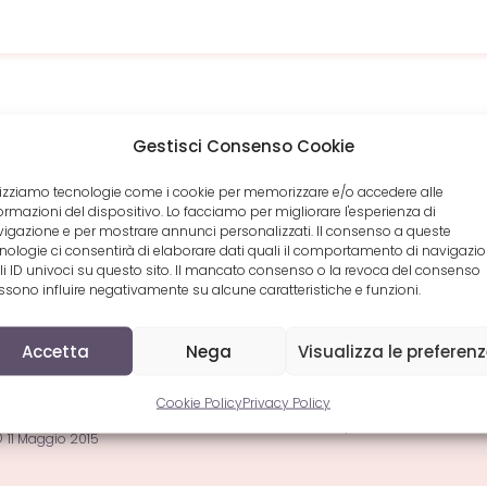
Gestisci Consenso Cookie
COLI CORRELATI
lizziamo tecnologie come i cookie per memorizzare e/o accedere alle
ormazioni del dispositivo. Lo facciamo per migliorare l'esperienza di
igazione e per mostrare annunci personalizzati. Il consenso a queste
nologie ci consentirà di elaborare dati quali il comportamento di navigazi
li ID univoci su questo sito. Il mancato consenso o la revoca del consenso
sono influire negativamente su alcune caratteristiche e funzioni.
Accetta
Nega
Visualizza le preferen
rto “Mario Da
Il nuovo album 2021 di
ci”: addio allo
Gianni Fiorellino
Cookie Policy
Privacy Policy
rico interprete
15 Aprile 2021
11 Maggio 2015