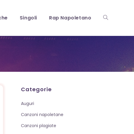
che
Singoli
Rap Napoletano
Attiva/disattiv
la
ricerca
Categorie
Auguri
sul
Canzoni napoletane
Canzoni plagiate