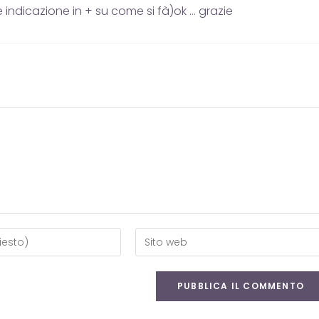
 indicazione in + su come si fà)ok … grazie
Inserisci
l'URL
del
sito
web