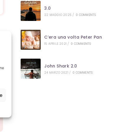
3.0
22 MAGGIO 2025
/
0 COMMENTS
C’era una volta Peter Pan
15 APRILE 2021
/
0 COMMENTS
John Shark 2.0
one
24 MARZO 2021
/
0 COMMENTS
ze