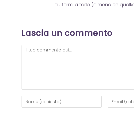
aiutarmi a farlo (almeno cn qualke
Lascia un commento
Commento
Inserisci
Inserisci
il
il
tuo
tuo
nome
indirizzo
o
email