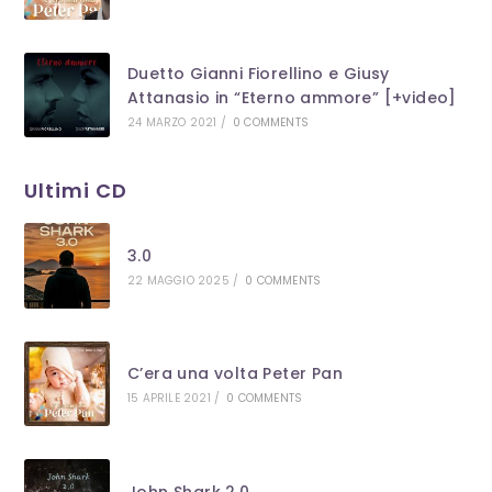
Duetto Gianni Fiorellino e Giusy
Attanasio in “Eterno ammore” [+video]
24 MARZO 2021
/
0 COMMENTS
Ultimi CD
3.0
22 MAGGIO 2025
/
0 COMMENTS
C’era una volta Peter Pan
15 APRILE 2021
/
0 COMMENTS
John Shark 2.0