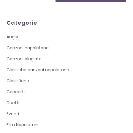
commentare
web
(facoltativo)
Categorie
Auguri
Canzoni napoletane
Canzoni plagiate
Classiche canzoni napoletane
Classifiche
Concerti
Duetti
Eventi
Film Napoletani