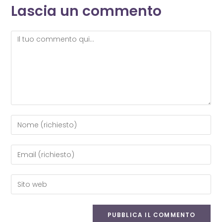
Lascia un commento
Commento
Inserisci
il
tuo
Inserisci
nome
il
o
tuo
Inserisci
nome
indirizzo
l'URL
utente
email
del
per
per
sito
commentare