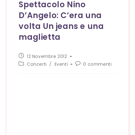
Spettacolo Nino
D’Angelo: C’era una
volta Un jeans e una
maglietta
Articolo
12 Novembre 2012
pubblicato:
Categoria
Commenti
Concerti
/
Eventi
0 commenti
dell'articolo:
dell'articolo: