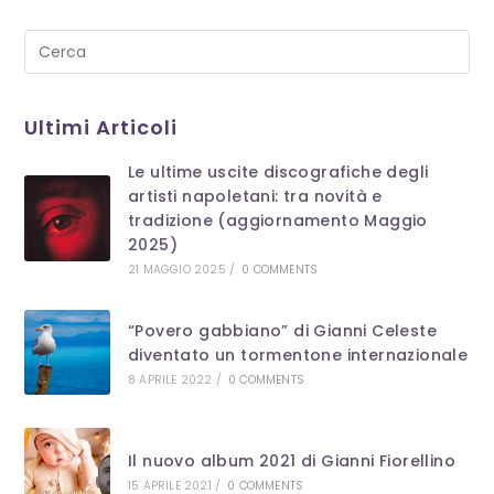
Pre
Es
to
Ultimi Articoli
clo
th
Le ultime uscite discografiche degli
se
artisti napoletani: tra novità e
pan
tradizione (aggiornamento Maggio
2025)
21 MAGGIO 2025
/
0 COMMENTS
“Povero gabbiano” di Gianni Celeste
diventato un tormentone internazionale
8 APRILE 2022
/
0 COMMENTS
Il nuovo album 2021 di Gianni Fiorellino
15 APRILE 2021
/
0 COMMENTS