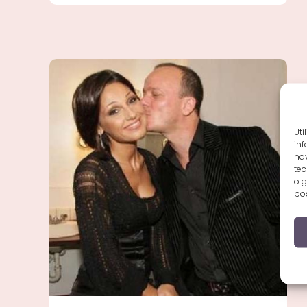
Dei
Famosi
2017
Uti
inf
nav
tec
o g
pos