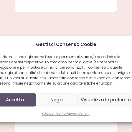
Colombo
Presenta
“Quello
Che
Vorrei”
A
Domenica
Live
Gestisci Consenso Cookie
Articolo
25 Aprile 2010
pubblicato:
lizziamo tecnologie come i cookie per memorizzare e/o accedere alle
ormazioni del dispositivo. Lo facciamo per migliorare l'esperienza di
Rosario Miraggio
igazione e per mostrare annunci personalizzati. Il consenso a queste
nologie ci consentirà di elaborare dati quali il comportamento di navigazi
presenta “Il mio
li ID univoci su questo sito. Il mancato consenso o la revoca del consenso
sono influire negativamente su alcune caratteristiche e funzioni.
spazio nel tuo
tempo” a Domenica
Accetta
Nega
Visualizza le preferen
5
Cookie Policy
Privacy Policy
Rosario
Leggi Di Più
Miraggio
Presenta
“Il