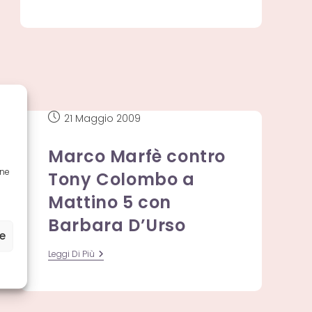
Gigi
D’Alessio
Capodanno
2015
Canale
5
Articolo
21 Maggio 2009
pubblicato:
Marco Marfè contro
one
Tony Colombo a
Mattino 5 con
Barbara D’Urso
ze
Marco
Leggi Di Più
Marfè
Contro
Tony
Colombo
A