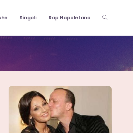
che
Singoli
Rap Napoletano
Attiva/disattiv
la
ricerca
sul