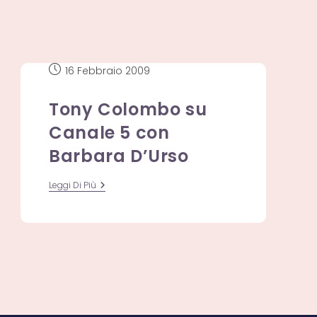
Mattino
5
Con
Barbara
D’Urso
Articolo
16 Febbraio 2009
pubblicato:
Tony Colombo su
Canale 5 con
Barbara D’Urso
Tony
Leggi Di Più
Colombo
Su
Canale
5
Con
Barbara
D’Urso