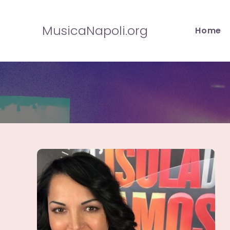
Salta
al
MusicaNapoli.org
Home
contenuto