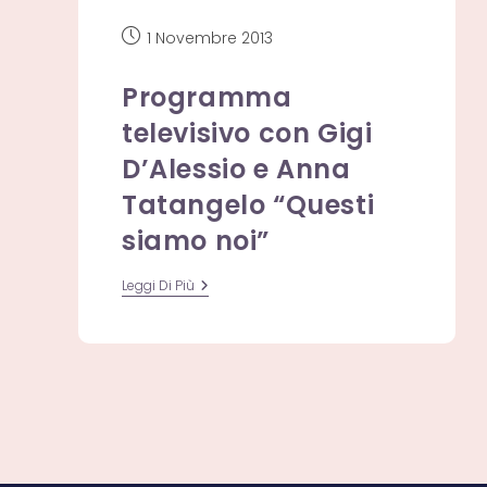
Articolo
1 Novembre 2013
pubblicato:
Programma
televisivo con Gigi
D’Alessio e Anna
Tatangelo “Questi
siamo noi”
Programma
Leggi Di Più
Televisivo
Con
Gigi
D’Alessio
E
Anna
Tatangelo
“Questi
Siamo
Noi”