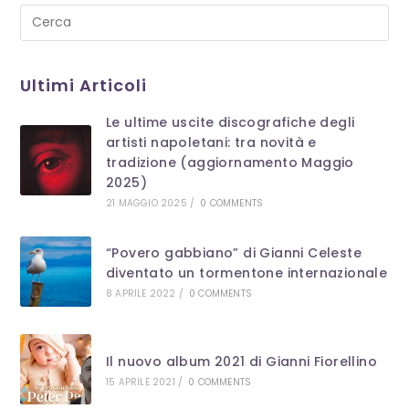
Pre
Es
to
Ultimi Articoli
clo
th
Le ultime uscite discografiche degli
se
artisti napoletani: tra novità e
pan
tradizione (aggiornamento Maggio
2025)
21 MAGGIO 2025
/
0 COMMENTS
“Povero gabbiano” di Gianni Celeste
diventato un tormentone internazionale
8 APRILE 2022
/
0 COMMENTS
Il nuovo album 2021 di Gianni Fiorellino
15 APRILE 2021
/
0 COMMENTS