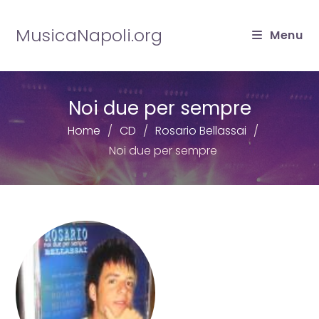
Salta
al
MusicaNapoli.org
Menu
contenuto
Noi due per sempre
Home
CD
Rosario Bellassai
Noi due per sempre