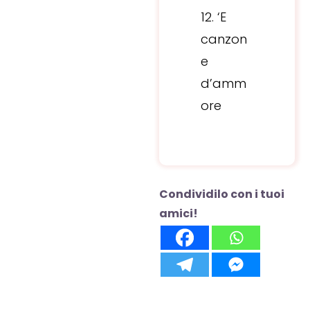
‘E
canzon
e
d’amm
ore
Condividilo con i tuoi
amici!