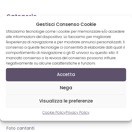
Categorie
Gestisci Consenso Cookie
Auguri
Utilizziamo tecnologie come i cookie per memorizzare e/o accedere
alle informazioni del dispositivo. Lo facciamo per migliorare
Canzoni napoletane
l'esperienza di navigazione e per mostrare annunci personalizzati. Il
consenso a queste tecnologie ci consentirà di elaborare dati quali il
Canzoni plagiate
comportamento di navigazione o gli ID univoci su questo sito. Il
mancato consenso o la revoca del consenso possono influire
Classiche canzoni napoletane
negativamente su alcune caratteristiche e funzioni.
Classifiche
Accetta
Concerti
Nega
Duetti
Visualizza le preferenze
Eventi
Cookie Policy
Privacy Policy
Film Napoletani
Foto cantanti