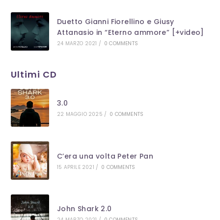
Duetto Gianni Fiorellino e Giusy
Attanasio in “Eterno ammore” [+video]
24 MARZO 2021
/
0 COMMENTS
Ultimi CD
3.0
22 MAGGIO 2025
/
0 COMMENTS
C’era una volta Peter Pan
15 APRILE 2021
/
0 COMMENTS
John Shark 2.0
24 MARZO 2021
/
0 COMMENTS