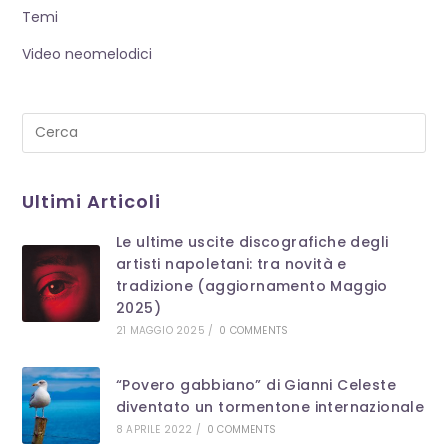
Temi
Video neomelodici
Pre
Es
to
Ultimi Articoli
clo
th
Le ultime uscite discografiche degli
se
artisti napoletani: tra novità e
pan
tradizione (aggiornamento Maggio
2025)
21 MAGGIO 2025
/
0 COMMENTS
“Povero gabbiano” di Gianni Celeste
diventato un tormentone internazionale
8 APRILE 2022
/
0 COMMENTS