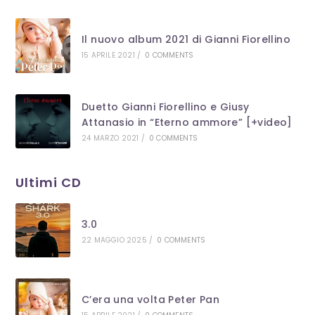
Il nuovo album 2021 di Gianni Fiorellino
15 APRILE 2021
/
0 COMMENTS
Duetto Gianni Fiorellino e Giusy
Attanasio in “Eterno ammore” [+video]
24 MARZO 2021
/
0 COMMENTS
Ultimi CD
3.0
22 MAGGIO 2025
/
0 COMMENTS
C’era una volta Peter Pan