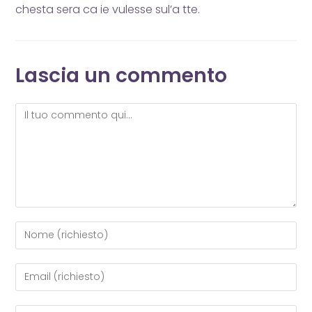
chesta sera ca ie vulesse sul’a tte.
Lascia un commento
Commento
Inserisci
il
tuo
Inserisci
nome
il
o
tuo