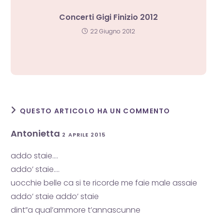
Concerti Gigi Finizio 2012
22 Giugno 2012
QUESTO ARTICOLO HA UN COMMENTO
Antonietta
2 APRILE 2015
addo staie….
addo’ staie….
uocchie belle ca si te ricorde me faie male assaie
addo’ staie addo’ staie
dint”a qual’ammore t’annascunne