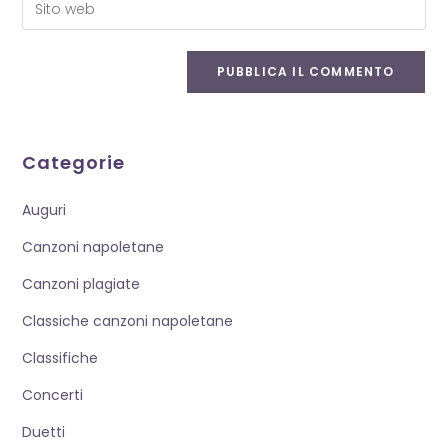
Inserisci
nome
indirizzo
l'URL
utente
email
del
per
per
sito
commentare
commentare
web
(facoltativo)
Categorie
Auguri
Canzoni napoletane
Canzoni plagiate
Classiche canzoni napoletane
Classifiche
Concerti
Duetti