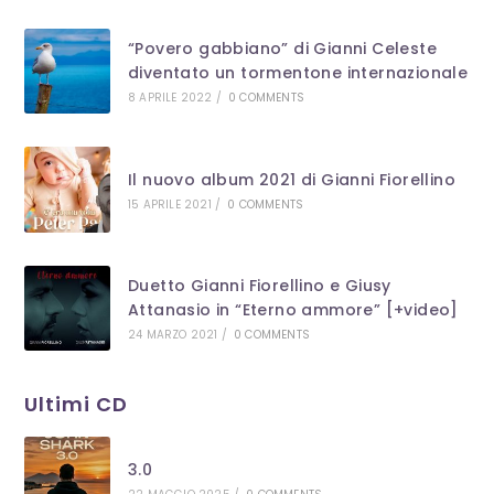
“Povero gabbiano” di Gianni Celeste
diventato un tormentone internazionale
8 APRILE 2022
/
0 COMMENTS
Il nuovo album 2021 di Gianni Fiorellino
15 APRILE 2021
/
0 COMMENTS
Duetto Gianni Fiorellino e Giusy
Attanasio in “Eterno ammore” [+video]
24 MARZO 2021
/
0 COMMENTS
Ultimi CD
3.0