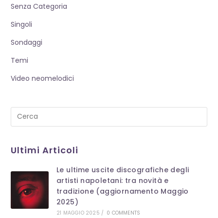
Senza Categoria
Singoli
Sondaggi
Temi
Video neomelodici
Pre
Es
to
Ultimi Articoli
clo
th
Le ultime uscite discografiche degli
se
artisti napoletani: tra novità e
pan
tradizione (aggiornamento Maggio
2025)
21 MAGGIO 2025
/
0 COMMENTS