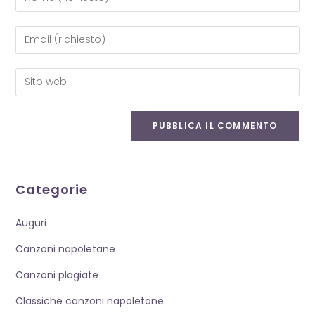
il
tuo
Inserisci
nome
il
o
tuo
Inserisci
nome
indirizzo
l'URL
utente
email
del
per
per
sito
commentare
commentare
web
(facoltativo)
Categorie
Auguri
Canzoni napoletane
Canzoni plagiate
Classiche canzoni napoletane