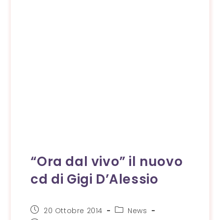
“Ora dal vivo” il nuovo
cd di Gigi D’Alessio
Articolo
Categoria
20 Ottobre 2014
News
pubblicato:
dell'articolo: