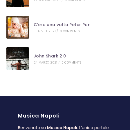
22 MAGGIO 2025
/
0 COMMENTS
C’era una volta Peter Pan
15 APRILE 2021
/
0 COMMENTS
John Shark 2.0
24 MARZO 2021
/
0 COMMENTS
Musica Napoli
Benvenuto su
Musica Napoli
. L’unico portale