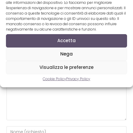
alle informazioni del dispositivo. Lo facciamo per migliorare
Rosario Miraggio a Sanremo 2009?
l'esperienza di navigazione e per mostrare annunci personalizzati. Il
consenso a queste tecnologie ci consentirà di elaborare dati quali il
15 Febbraio 2009
comportamento di navigazione o gli ID univoci su questo sito. Il
mancato consenso o la revoca del consenso possono influire
negativamente su alcune caratteristiche e funzioni.
Accetta
Nega
Lascia un commento
Visualizza le preferenze
Commento
Cookie Policy
Privacy Policy
Inserisci