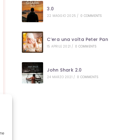
3.0
22 MAGGIO 2025
/
0 COMMENTS
C’era una volta Peter Pan
15 APRILE 2021
/
0 COMMENTS
John Shark 2.0
24 MARZO 2021
/
0 COMMENTS
one