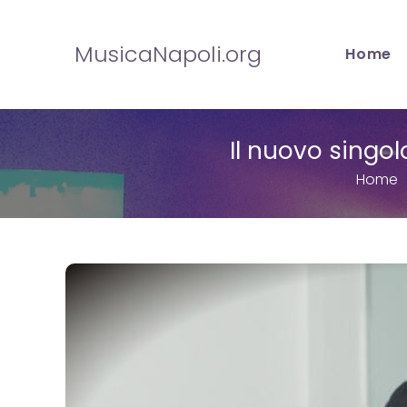
Salta
al
MusicaNapoli.org
Home
contenuto
Il nuovo singol
Home