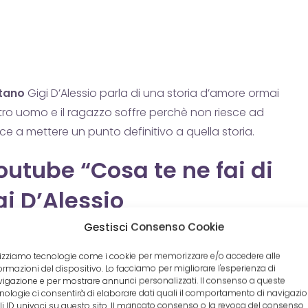
etano
Gigi D’Alessio parla di una storia d’amore ormai
altro uomo e il ragazzo soffre perchè non riesce ad
sce a mettere un punto definitivo a quella storia.
utube “Cosa te ne fai di
gi D’Alessio
Gestisci Consenso Cookie
lizziamo tecnologie come i cookie per memorizzare e/o accedere alle
ormazioni del dispositivo. Lo facciamo per migliorare l'esperienza di
igazione e per mostrare annunci personalizzati. Il consenso a queste
nologie ci consentirà di elaborare dati quali il comportamento di navigazi
li ID univoci su questo sito. Il mancato consenso o la revoca del consenso