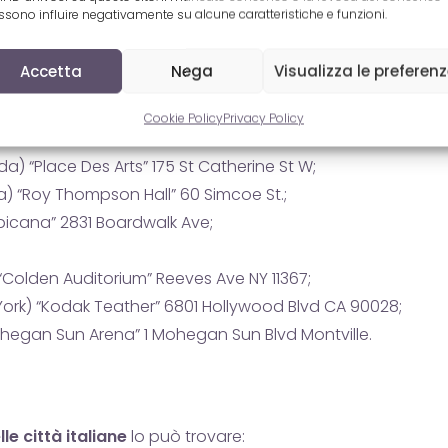
zionali che internazionali
.
sono influire negativamente su alcune caratteristiche e funzioni.
Accetta
Nega
Visualizza le preferen
azione di Gigi D’Alessio
lo può raggiungere:
Cookie Policy
Privacy Policy
) “Place Des Arts” 175 St Catherine St W;
) “Roy Thompson Hall” 60 Simcoe St.;
opicana” 2831 Boardwalk Ave;
“Colden Auditorium” Reeves Ave NY 11367;
York) “Kodak Teather” 6801 Hollywood Blvd CA 90028;
ohegan Sun Arena” 1 Mohegan Sun Blvd Montville.
le città italiane
lo può trovare: