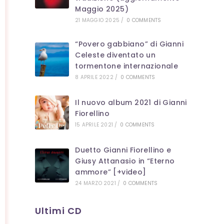
Maggio 2025)
21 MAGGIO 2025
/
0 COMMENTS
“Povero gabbiano” di Gianni
Celeste diventato un
tormentone internazionale
8 APRILE 2022
/
0 COMMENTS
Il nuovo album 2021 di Gianni
Fiorellino
15 APRILE 2021
/
0 COMMENTS
Duetto Gianni Fiorellino e
Giusy Attanasio in “Eterno
ammore” [+video]
24 MARZO 2021
/
0 COMMENTS
Ultimi CD