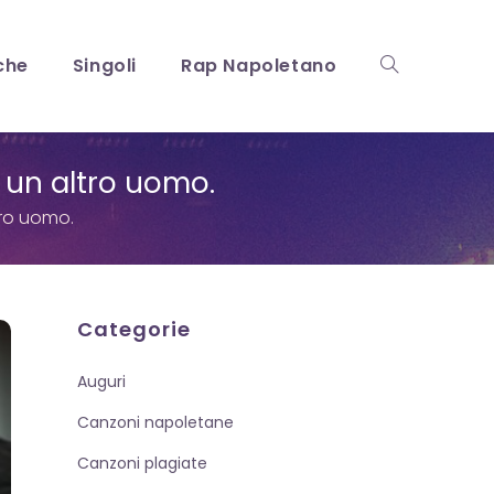
che
Singoli
Rap Napoletano
Attiva/disattiv
i un altro uomo.
la
ltro uomo.
ricerca
Categorie
Auguri
sul
Canzoni napoletane
Canzoni plagiate