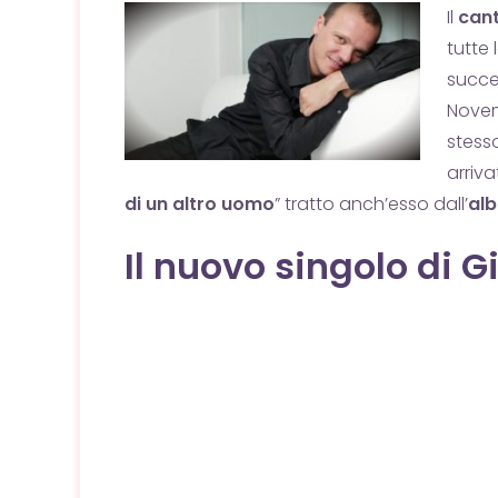
Il
cant
tutte 
succe
Novem
stess
arriva
di un altro uomo
” tratto anch’esso dall’
al
Il nuovo singolo di G