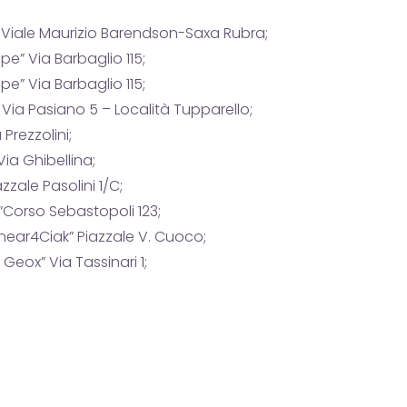
” Viale Maurizio Barendson-Saxa Rubra;
pe” Via Barbaglio 115;
pe” Via Barbaglio 115;
” Via Pasiano 5 – Località Tupparello;
 Prezzolini;
“Via Ghibellina;
azzale Pasolini 1/C;
 “Corso Sebastopoli 123;
Linear4Ciak” Piazzale V. Cuoco;
 Geox” Via Tassinari 1;