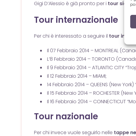
Gigi D’Alessio è già pronto per i
tour sia na
pos
Tour internazionale
Per chi è interessato a seguire il
tour intern
Il 07 Febbraio 2014 – MONTREAL (Canada
L’8 Febbraio 2014 – TORONTO (Canada
Il 9 Febbraio 2014 – ATLANTIC CITY “Tr
Il 12 Febbraio 2014 – MIAMI;
14 Febbraio 2014 – QUEENS (New York) 
Il 15 Febbraio 2014 – ROCHESTER (New 
Il 16 Febbraio 2014 – CONNECTICUT “M
Tour nazionale
Per chi invece vuole seguirlo nelle
tappe nel