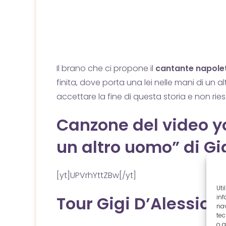
Il brano che ci propone il
cantante napol
finita, dove porta una lei nelle mani di un 
accettare la fine di questa storia e non rie
Canzone del video yo
un altro uomo” di Gi
[yt]UPVrhYttZBw[/yt]
Uti
Tour Gigi D’Alessio
inf
nav
tec
o g