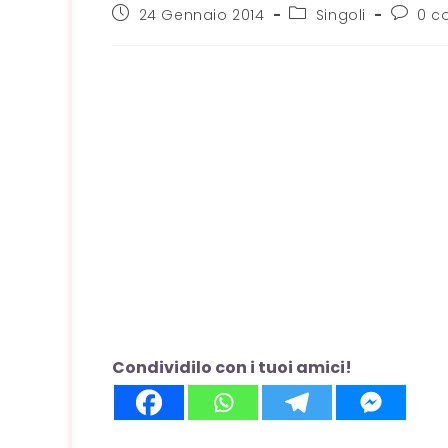
Articolo
Categoria
Comme
24 Gennaio 2014
Singoli
0 c
pubblicato:
dell'articolo:
dell'art
Condividilo con i tuoi amici!