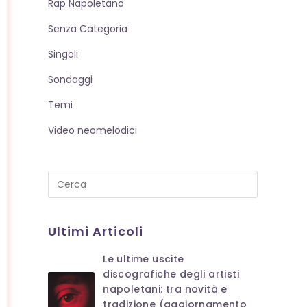
Rap Napoletano
Senza Categoria
Singoli
Sondaggi
Temi
Video neomelodici
Press
Escape
to
Ultimi Articoli
close
the
Le ultime uscite
search
discografiche degli artisti
panel.
napoletani: tra novità e
tradizione (aggiornamento