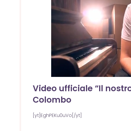
Video ufficiale “Il nos
Colombo
[yt]EghPEKu0uVo[/yt]