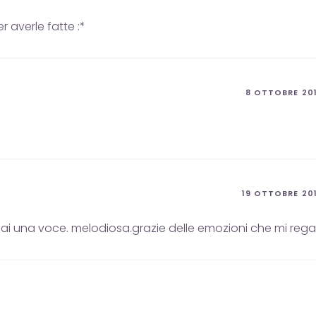
r averle fatte :*
8 OTTOBRE 20
19 OTTOBRE 20
ai una voce. melodiosa.grazie delle emozioni che mi regal