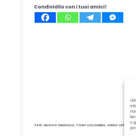
Condividilo con i tuoi amici!
Uti
inf
nav
tec
o g
TAG
:
NUOVO SINGOLO
,
TONY COLOMBO
,
VIDEO UFFICIALE
pos