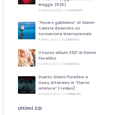
Maggio 2025)
21 MAGGIO 2025
/
0 COMMENTS
“Povero gabbiano” di Gianni
Celeste diventato un
tormentone internazionale
8 APRILE 2022
/
0 COMMENTS
Il nuovo album 2021 di Gianni
Fiorellino
15 APRILE 2021
/
0 COMMENTS
Duetto Gianni Fiorellino e
Giusy Attanasio in “Eterno
ammore” [+video]
24 MARZO 2021
/
0 COMMENTS
Ultimi CD