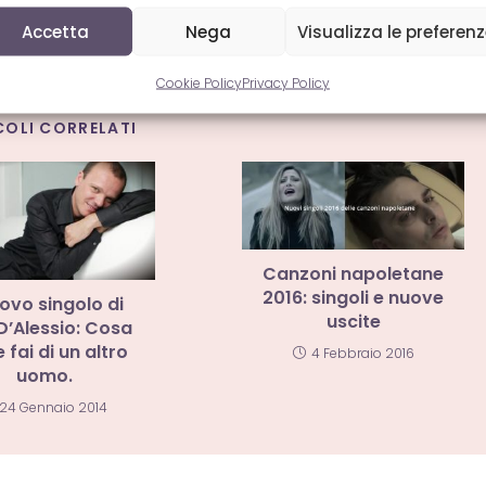
Accetta
Nega
Visualizza le preferen
Cookie Policy
Privacy Policy
COLI CORRELATI
Canzoni napoletane
2016: singoli e nuove
uovo singolo di
uscite
 D’Alessio: Cosa
e fai di un altro
4 Febbraio 2016
uomo.
24 Gennaio 2014