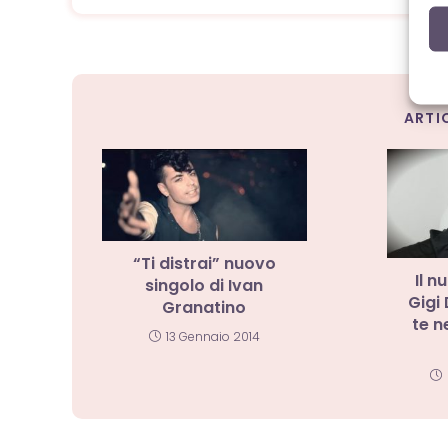
ARTI
“Ti distrai” nuovo
Il n
singolo di Ivan
Gigi
Granatino
te n
13 Gennaio 2014