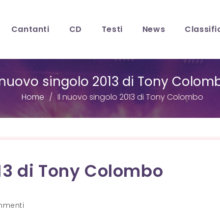
Cantanti
CD
Testi
News
Classifi
l nuovo singolo 2013 di Tony Colom
Home
Il nuovo singolo 2013 di Tony Colombo
013 di Tony Colombo
i
mmenti
lo: