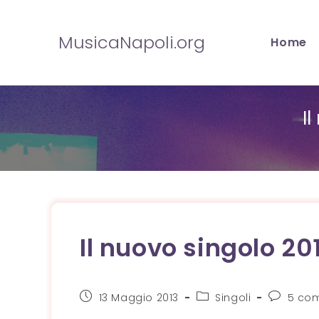
Salta
al
MusicaNapoli.org
Home
contenuto
I
Il nuovo singolo 2
Articolo
Categoria
Comment
13 Maggio 2013
Singoli
5 co
pubblicato:
dell'articolo:
dell'artico