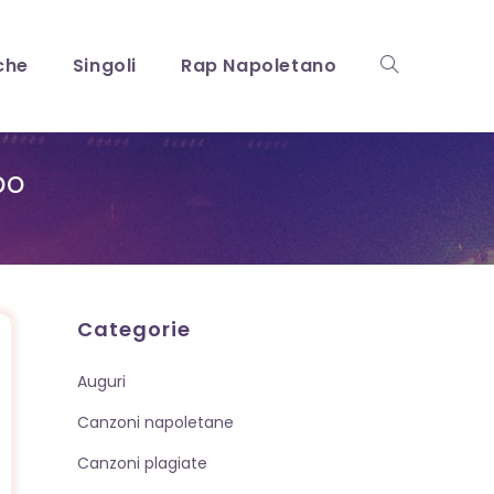
che
Singoli
Rap Napoletano
Attiva/disattiv
bo
la
ricerca
Categorie
Auguri
sul
Canzoni napoletane
Canzoni plagiate