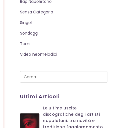
Rap Napoletano
Senza Categoria
Singoli
Sondaggi
Temi
Video neomelodici
Press
Escape
to
Ultimi Articoli
close
the
Le ultime uscite
search
discografiche degli artisti
panel.
napoletani: tra novità e
tradizione (aggiornamento