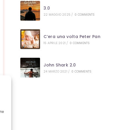
3.0
22 MAGGIO 2025
/
0 COMMENTS
C’era una volta Peter Pan
15 APRILE 2021
/
0 COMMENTS
John Shark 2.0
24 MARZO 2021
/
0 COMMENTS
one