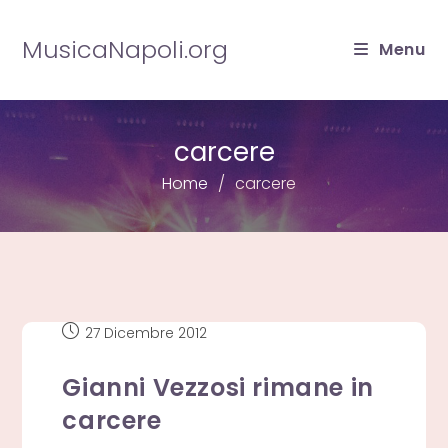
Salta
al
MusicaNapoli.org
Menu
contenuto
carcere
Home
carcere
Articolo
27 Dicembre 2012
pubblicato:
Gianni Vezzosi rimane in
carcere