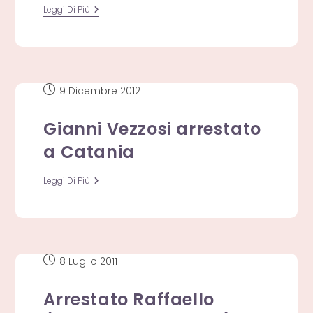
Gianni
Leggi Di Più
Vezzosi
Rimane
In
Carcere
Articolo
9 Dicembre 2012
pubblicato:
Gianni Vezzosi arrestato
a Catania
Gianni
Leggi Di Più
Vezzosi
Arrestato
A
Catania
Articolo
8 Luglio 2011
pubblicato:
Arrestato Raffaello