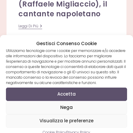
(Raffaele Migliaccio), il
cantante napoletano
Arrestato
Leggi Di Più
Raffaello
(Raffaele
Migliaccio),
Gestisci Consenso Cookie
Il
Cantante
Utilizziamo tecnologie come i cookie per memorizzare e/o accedere
Napoletano
alle informazioni del dispositivo. Lo facciamo per migliorare
l'esperienza di navigazione e per mostrare annunci personalizzati. Il
consenso a queste tecnologie ci consentirà di elaborare dati quali il
comportamento di navigazione o gli ID univoci su questo sito. Il
mancato consenso o la revoca del consenso possono influire
negativamente su alcune caratteristiche e funzioni.
Musica Napoli
Accetta
Benvenuto su
Musica Napoli
. L’unico portale
Nega
di musica napoletana che raccoglie, per gli
amanti delle canzoni napoletane, tutti i CD, i
Visualizza le preferenze
video ed i testi dei cantanti napoletani.
Cookie Policy
Privacy Policy