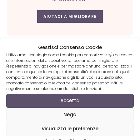
AIUTACI A MIGLIORARE
Gestisci Consenso Cookie
Utilizziamo tecnologie come i cookie per memorizzare e/o accedere
Categorie
alle informazioni del dispositivo. Lo facciamo per migliorare
l'esperienza di navigazione e per mostrare annunci personalizzati. Il
consenso a queste tecnologie ci consentirà di elaborare dati quali il
Auguri
comportamento di navigazione o gli ID univoci su questo sito. Il
mancato consenso o la revoca del consenso possono influire
Canzoni napoletane
negativamente su alcune caratteristiche e funzioni.
Canzoni plagiate
Accetta
Classiche canzoni napoletane
Nega
Classifiche
Visualizza le preferenze
Concerti