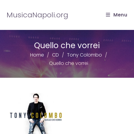
Salta
al
MusicaNapoli.org
Menu
contenuto
Quello che vorrei
Home
CD
Tony Colombo
Quello che vorrei