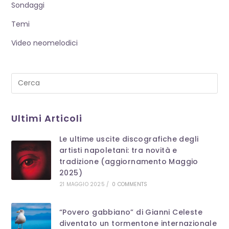
Sondaggi
Temi
Video neomelodici
Pre
Es
to
Ultimi Articoli
clo
th
Le ultime uscite discografiche degli
se
artisti napoletani: tra novità e
pan
tradizione (aggiornamento Maggio
2025)
21 MAGGIO 2025
/
0 COMMENTS
“Povero gabbiano” di Gianni Celeste
diventato un tormentone internazionale