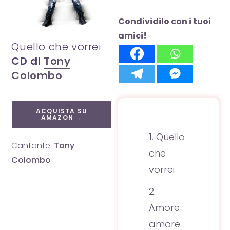
Condividilo con i tuoi
amici!
Quello che vorrei
CD di
Tony
Colombo
ACQUISTA SU
AMAZON →
Quello
Cantante:
Tony
che
Colombo
vorrei
Amore
amore