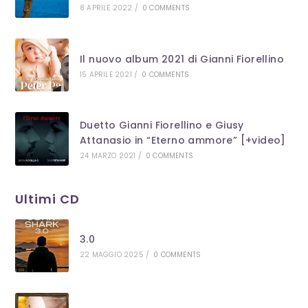
8 APRILE 2022
/
0 COMMENTS
Il nuovo album 2021 di Gianni Fiorellino
15 APRILE 2021
/
0 COMMENTS
Duetto Gianni Fiorellino e Giusy
Attanasio in “Eterno ammore” [+video]
24 MARZO 2021
/
0 COMMENTS
Ultimi CD
3.0
22 MAGGIO 2025
/
0 COMMENTS