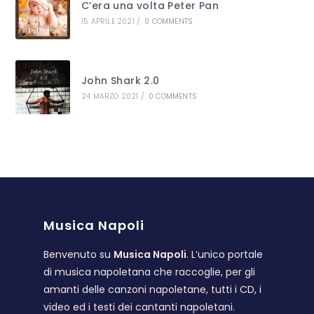
C’era una volta Peter Pan
15 APRILE 2021
/
0 COMMENTS
John Shark 2.0
24 MARZO 2021
/
0 COMMENTS
Musica Napoli
Benvenuto su
Musica Napoli
. L’unico portale
di musica napoletana che raccoglie, per gli
amanti delle canzoni napoletane, tutti i CD, i
video ed i testi dei cantanti napoletani.