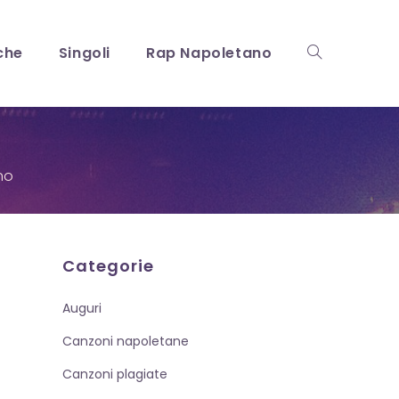
che
Singoli
Rap Napoletano
Attiva/disattiv
la
no
ricerca
Categorie
Auguri
sul
Canzoni napoletane
Canzoni plagiate