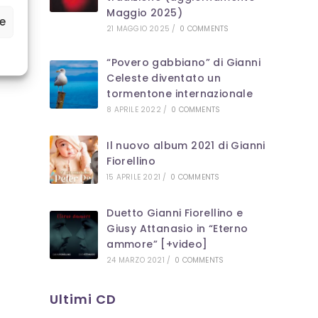
Maggio 2025)
ze
21 MAGGIO 2025
/
0 COMMENTS
“Povero gabbiano” di Gianni
Celeste diventato un
tormentone internazionale
8 APRILE 2022
/
0 COMMENTS
Il nuovo album 2021 di Gianni
Fiorellino
15 APRILE 2021
/
0 COMMENTS
Duetto Gianni Fiorellino e
Giusy Attanasio in “Eterno
ammore” [+video]
24 MARZO 2021
/
0 COMMENTS
Ultimi CD