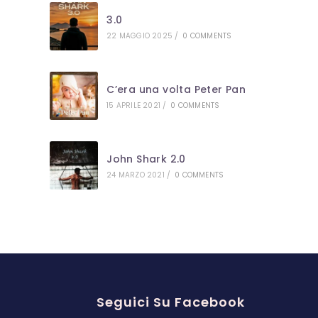
3.0
22 MAGGIO 2025
/
0 COMMENTS
C’era una volta Peter Pan
15 APRILE 2021
/
0 COMMENTS
John Shark 2.0
24 MARZO 2021
/
0 COMMENTS
Seguici Su Facebook