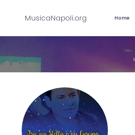
Salta
al
MusicaNapoli.org
Home
contenuto