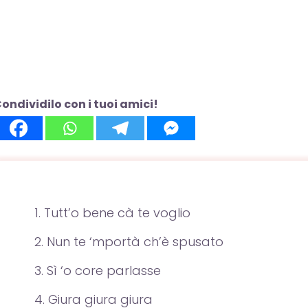
ondividilo con i tuoi amici!
Tutt’o bene cà te voglio
Nun te ‘mportà ch’è spusato
Sì ‘o core parlasse
Giura giura giura