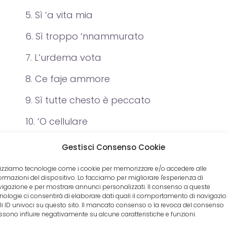
Sì ‘a vita mia
Sì troppo ‘nnammurato
L’urdema vota
Ce faje ammore
Sì tutte chesto è peccato
‘O cellulare
Gestisci Consenso Cookie
lizziamo tecnologie come i cookie per memorizzare e/o accedere alle
ormazioni del dispositivo. Lo facciamo per migliorare l'esperienza di
ondividilo con i tuoi amici!
igazione e per mostrare annunci personalizzati. Il consenso a queste
nologie ci consentirà di elaborare dati quali il comportamento di navigazi
li ID univoci su questo sito. Il mancato consenso o la revoca del consenso
sono influire negativamente su alcune caratteristiche e funzioni.