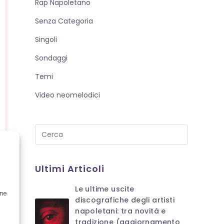
Rap Napoletano
Senza Categoria
Singoli
Sondaggi
Temi
Video neomelodici
Press
Escape
to
Ultimi Articoli
close
the
Le ultime uscite
search
one
discografiche degli artisti
panel.
napoletani: tra novità e
tradizione (aggiornamento