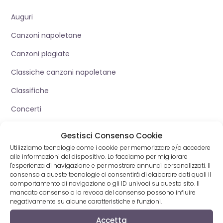
Auguri
Canzoni napoletane
Canzoni plagiate
Classiche canzoni napoletane
Classifiche
Concerti
Duetti
Gestisci Consenso Cookie
Eventi
Utilizziamo tecnologie come i cookie per memorizzare e/o accedere
alle informazioni del dispositivo. Lo facciamo per migliorare
Film Napoletani
l'esperienza di navigazione e per mostrare annunci personalizzati. Il
consenso a queste tecnologie ci consentirà di elaborare dati quali il
Foto cantanti
comportamento di navigazione o gli ID univoci su questo sito. Il
mancato consenso o la revoca del consenso possono influire
Gossip
negativamente su alcune caratteristiche e funzioni.
In Televisione
Accetta