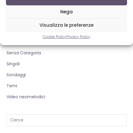
News
Nega
Nuove proposte
Visualizza le preferenze
Playlist
Cookie Policy
Privacy Policy
Rap Napoletano
Senza Categoria
Singoli
Sondaggi
Temi
Video neomelodici
Pre
Es
to