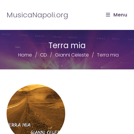
Salta
al
MusicaNapoli.org
Menu
contenuto
Terra mia
Home
CD
Gianni Celeste
Terra mia