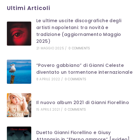
Ultimi Articoli
clo
th
Le ultime uscite discografiche degli
se
artisti napoletani: tra novità e
pan
tradizione (aggiornamento Maggio
2025)
21 MAGGIO 2025
/
0 COMMENTS
“Povero gabbiano” di Gianni Celeste
diventato un tormentone internazionale
8 APRILE 2022
/
0 COMMENTS
Il nuovo album 2021 di Gianni Fiorellino
15 APRILE 2021
/
0 COMMENTS
Duetto Gianni Fiorellino e Giusy
Attanasio in “Eterno ammore” [+video]