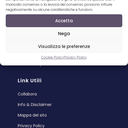
dagli acquisti idonei.
mancato consenso o la revoca del consenso possono influire
negativamente su alcune caratteristiche e funzioni.
Importanti
Accetta
Top 5 Cantanti napoletani
Nega
Top 10 Canzoni Napoletane
Visualizza le preferenze
Origini della canzone napoletana
Cookie Policy
Privacy Policy
Proverbi napoletani
Link Utili
Collabora
Info & Disclaimer
Mappa del sito
Privacy Policy