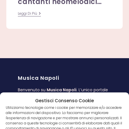
cantanti neomelodici…
“Io
Leggi Di Più
Non
Sono
Neomelodico”
Gridano
I
Cantanti
Neomelodici…
Musica Napoli
Benvenuto su
Musica Napoli
. L’unico portale
di musica napoletana che raccoglie, per gli
Gestisci Consenso Cookie
amanti delle canzoni napoletane, tutti i CD, i
Utilizziamo tecnologie come i cookie per memorizzare e/o accedere
video ed i testi dei cantanti napoletani.
alle informazioni del dispositivo. Lo facciamo per migliorare
l'esperienza di navigazione e per mostrare annunci personalizzati. Il
MusicaNapoli partecipa al programma di
consenso a queste tecnologie ci consentirà di elaborare dati quali il
affiliazioni di Amazon, ricevendo un guadagno
comportamento di navigazione o gli ID univoci su questo sito. Il