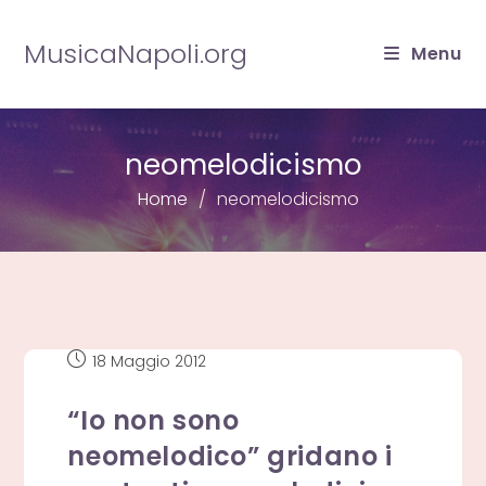
Salta
al
MusicaNapoli.org
Menu
contenuto
neomelodicismo
Home
neomelodicismo
Articolo
18 Maggio 2012
pubblicato:
“Io non sono
neomelodico” gridano i