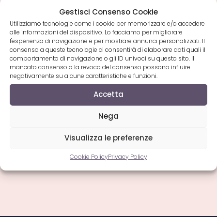
Canzoni
Leggi Di Più
Gestisci Consenso Cookie
Napoletane
2011
Utilizziamo tecnologie come i cookie per memorizzare e/o accedere
alle informazioni del dispositivo. Lo facciamo per migliorare
l'esperienza di navigazione e per mostrare annunci personalizzati. Il
consenso a queste tecnologie ci consentirà di elaborare dati quali il
comportamento di navigazione o gli ID univoci su questo sito. Il
Articolo
29 Gennaio 2011
mancato consenso o la revoca del consenso possono influire
pubblicato:
negativamente su alcune caratteristiche e funzioni.
Album dei cantanti
Accetta
neomelodici usciti
Nega
nell’anno 2010
Visualizza le preferenze
Album
Leggi Di Più
Dei
Cantanti
Cookie Policy
Privacy Policy
Neomelodici
Usciti
Nell’anno
2010