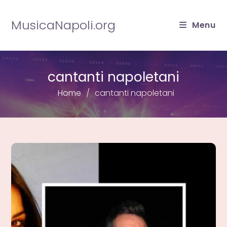
Salta
al
MusicaNapoli.org
Menu
contenuto
cantanti napoletani
Home
cantanti napoletani