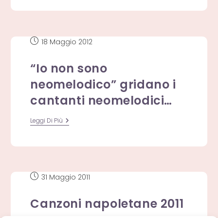
Napoletani
Più
Cliccati
A
Luglio
2014
Articolo
18 Maggio 2012
pubblicato:
“Io non sono
neomelodico” gridano i
cantanti neomelodici…
“Io
Leggi Di Più
Non
Sono
Neomelodico”
Gridano
I
Cantanti
Neomelodici…
Articolo
31 Maggio 2011
pubblicato:
Canzoni napoletane 2011