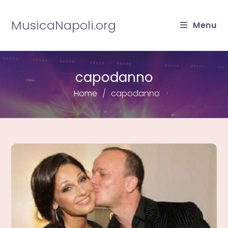
Salta
al
MusicaNapoli.org
Menu
contenuto
capodanno
Home
capodanno