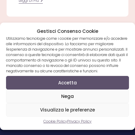
Concerto
Leggi Di Più
Gigi
D’Alessio
Capodanno
2015
Canale
5
Gestisci Consenso Cookie
Utilizziamo tecnologie come i cookie per memorizzare e/o accedere
alle informazioni del dispositivo. Lo facciamo per migliorare
l'esperienza di navigazione e per mostrare annunci personalizzati. Il
consenso a queste tecnologie ci consentirà di elaborare dati quali il
comportamento di navigazione o gli ID univoci su questo sito. Il
mancato consenso o la revoca del consenso possono influire
Musica Napoli
negativamente su alcune caratteristiche e funzioni.
Benvenuto su
Musica Napoli
. L’unico portale
Accetta
di musica napoletana che raccoglie, per gli
amanti delle canzoni napoletane, tutti i CD, i
Nega
video ed i testi dei cantanti napoletani.
Visualizza le preferenze
MusicaNapoli partecipa al programma di
affiliazioni di Amazon, ricevendo un guadagno
Cookie Policy
Privacy Policy
dagli acquisti idonei.