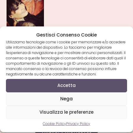
Gestisci Consenso Cookie
Lady
Utilizziamo tecnologie come i cookie per memorizzare e/o accedere
Giò
alle informazioni del dispositivo. Lo facciamo per migliorare
l'esperienza di navigazione e per mostrare annunci personalizzati. Il
consenso a queste tecnologie ci consentirà di elaborare dati quali il
comportamento di navigazione o gli ID univoci su questo sito. Il
mancato consenso o la revoca del consenso possono influire
negativamente su alcune caratteristiche e funzioni.
Accetta
Vuoi modificare questa pagina?
Nega
Hai trovato un errore o vorresti suggerire
Visualizza le preferenze
una modifica?
Cookie Policy
Privacy Policy