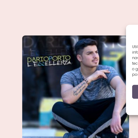
Uti
inf
nav
tec
o g
pos