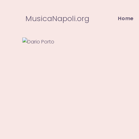
Salta
al
MusicaNapoli.org
Home
contenuto