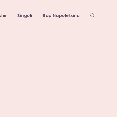
che
Singoli
Rap Napoletano
Attiva/disattiv
la
ricerca
sul