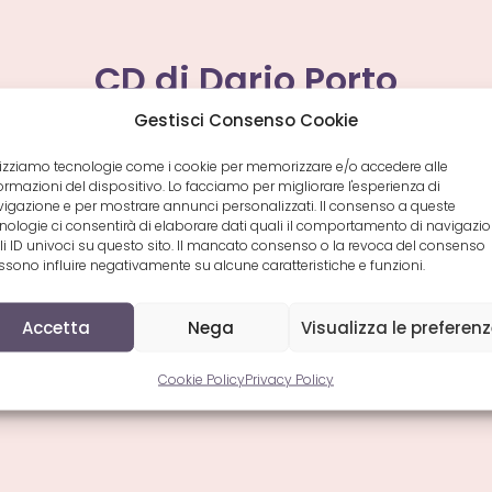
CD di Dario Porto
Gestisci Consenso Cookie
lizziamo tecnologie come i cookie per memorizzare e/o accedere alle
ormazioni del dispositivo. Lo facciamo per migliorare l'esperienza di
igazione e per mostrare annunci personalizzati. Il consenso a queste
nologie ci consentirà di elaborare dati quali il comportamento di navigazi
li ID univoci su questo sito. Il mancato consenso o la revoca del consenso
sono influire negativamente su alcune caratteristiche e funzioni.
Accetta
Nega
Visualizza le preferen
Cookie Policy
Privacy Policy