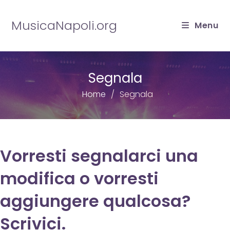
Salta
al
MusicaNapoli.org
Menu
contenuto
Segnala
Home
Segnala
Vorresti segnalarci una
modifica o vorresti
aggiungere qualcosa?
Scrivici.