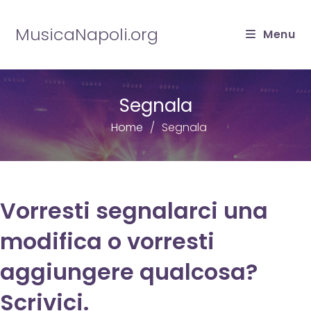
Salta
al
MusicaNapoli.org
Menu
contenuto
Segnala
Home
Segnala
Vorresti segnalarci una
modifica o vorresti
aggiungere qualcosa?
Scrivici.