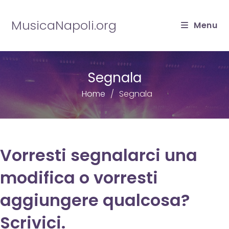
Salta
al
MusicaNapoli.org
Menu
contenuto
Segnala
Home
Segnala
Vorresti segnalarci una
modifica o vorresti
aggiungere qualcosa?
Scrivici.