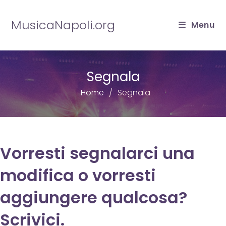
Salta
al
MusicaNapoli.org
Menu
contenuto
Segnala
Home
Segnala
Vorresti segnalarci una
modifica o vorresti
aggiungere qualcosa?
Scrivici.