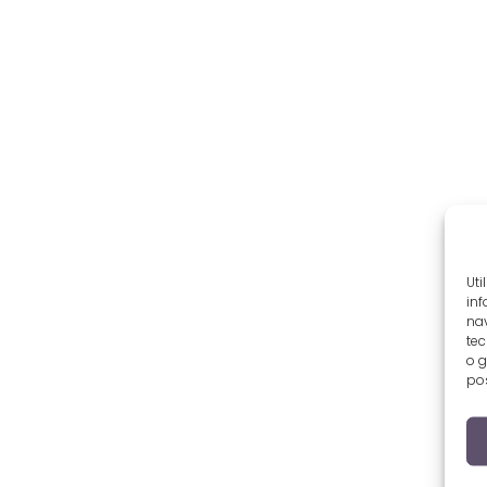
Uti
inf
nav
tec
o g
pos