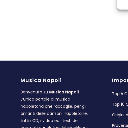
Musica Napoli
Impor
Benvenuto su
Musica Napoli
.
Top 5 C
L’unico portale di musica
Top 10 
napoletana che raccoglie, per gli
amanti delle canzoni napoletane,
Origini
tutti i CD, i video ed i testi dei
Proverb
cantanti napoletani. MusicaNapoli