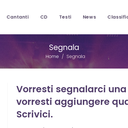
Cantanti
CD
Testi
News
Classifi
Segnala
Home
Segnala
Vorresti segnalarci una
vorresti aggiungere qu
Scrivici.