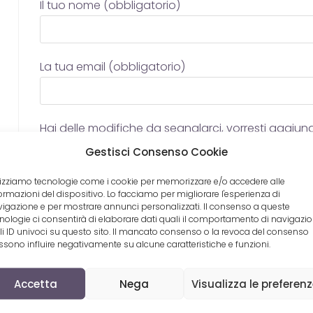
Il tuo nome (obbligatorio)
La tua email (obbligatorio)
Hai delle modifiche da segnalarci, vorresti aggi
revisionare un errore? Scrivi qui sotto.
Gestisci Consenso Cookie
lizziamo tecnologie come i cookie per memorizzare e/o accedere alle
ormazioni del dispositivo. Lo facciamo per migliorare l'esperienza di
igazione e per mostrare annunci personalizzati. Il consenso a queste
nologie ci consentirà di elaborare dati quali il comportamento di navigazi
li ID univoci su questo sito. Il mancato consenso o la revoca del consenso
sono influire negativamente su alcune caratteristiche e funzioni.
Accetta
Nega
Visualizza le preferen