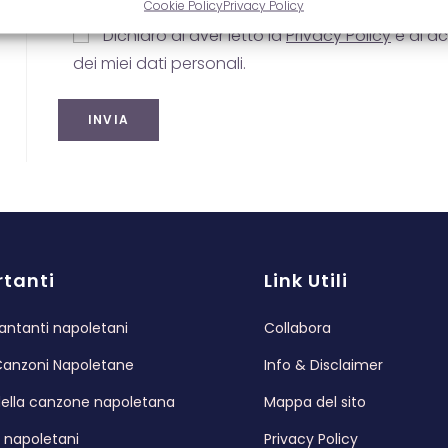
Cookie Policy
Privacy Policy
Dichiaro di aver letto la
Privacy Policy
e di ac
dei miei dati personali.
tanti
Link Utili
antanti napoletani
Collabora
Canzoni Napoletane
Info & Disclaimer
 della canzone napoletana
Mappa del sito
i napoletani
Privacy Policy