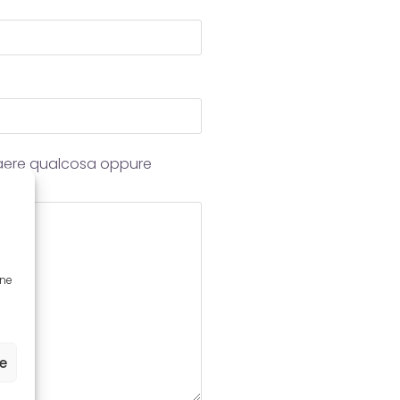
sito
web
ungere qualcosa oppure
one
ze