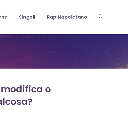
che
Singoli
Rap Napoletano
Attiva/disattiv
la
ricerca
 modifica o
alcosa?
sul